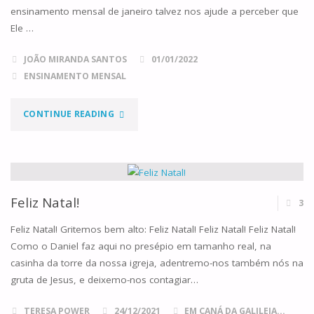
ensinamento mensal de janeiro talvez nos ajude a perceber que
Ele …
JOÃO MIRANDA SANTOS
01/01/2022
ENSINAMENTO MENSAL
"OS
CONTINUE READING
CONFINS
DA
TERRA"
Feliz Natal!
3
Feliz Natal! Gritemos bem alto: Feliz Natal! Feliz Natal! Feliz Natal!
Como o Daniel faz aqui no presépio em tamanho real, na
casinha da torre da nossa igreja, adentremo-nos também nós na
gruta de Jesus, e deixemo-nos contagiar…
TERESA POWER
24/12/2021
EM CANÁ DA GALILEIA...