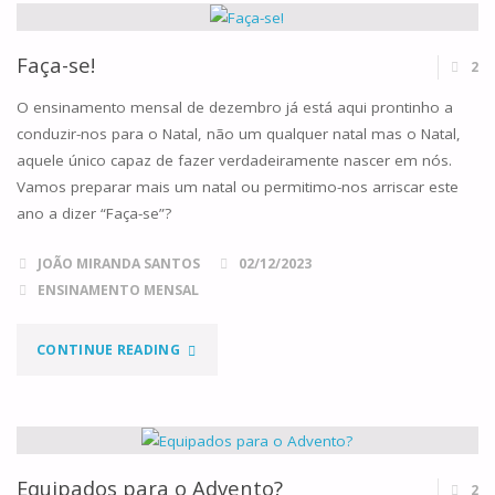
RETIRO
DE
Faça-se!
2
ADVENTO
O ensinamento mensal de dezembro já está aqui prontinho a
conduzir-nos para o Natal, não um qualquer natal mas o Natal,
“FEZ-
aquele único capaz de fazer verdadeiramente nascer em nós.
Vamos preparar mais um natal ou permitimo-nos arriscar este
SE”!"
ano a dizer “Faça-se”?
JOÃO MIRANDA SANTOS
02/12/2023
ENSINAMENTO MENSAL
"FAÇA-
CONTINUE READING
SE!"
Equipados para o Advento?
2