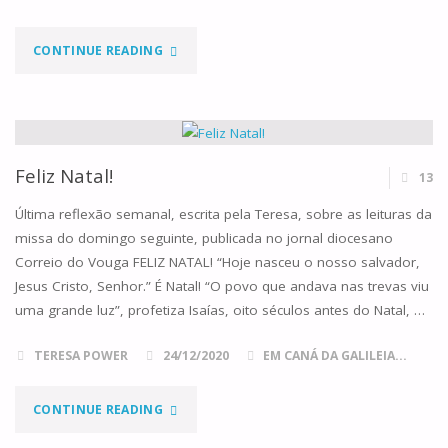
"FELIZ
CONTINUE READING
NATAL!"
Feliz Natal!
13
Última reflexão semanal, escrita pela Teresa, sobre as leituras da
missa do domingo seguinte, publicada no jornal diocesano
Correio do Vouga FELIZ NATAL! “Hoje nasceu o nosso salvador,
Jesus Cristo, Senhor.” É Natal! “O povo que andava nas trevas viu
uma grande luz”, profetiza Isaías, oito séculos antes do Natal, …
TERESA POWER
24/12/2020
EM CANÁ DA GALILEIA...
"FELIZ
CONTINUE READING