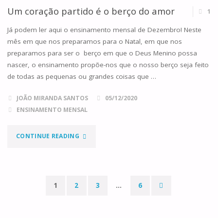
ADVENTO,
Um coração partido é o berço do amor
1
ANO
Já podem ler aqui o ensinamento mensal de Dezembro! Neste
mês em que nos preparamos para o Natal, em que nos
B"
preparamos para ser o berço em que o Deus Menino possa
nascer, o ensinamento propõe-nos que o nosso berço seja feito
de todas as pequenas ou grandes coisas que …
JOÃO MIRANDA SANTOS
05/12/2020
ENSINAMENTO MENSAL
"UM
CONTINUE READING
CORAÇÃO
PARTIDO
1
2
3
…
6
É
Paginação
O