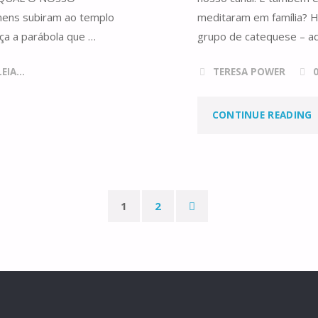
C
ns subiram ao templo
meditaram em família? H
eça a parábola que …
grupo de catequese – a
IA...
TERESA POWER
"
CONTINUE READING
D
C
1
2
Paginação
dos
conteúdos