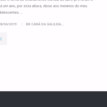
"
á um ano, por esta altura, disse aos meninos do meu
dolescentes …
08/04/2019
EM CANÁ DA GALILEIA...
EXAME
E
ONSCIÊNCIA"