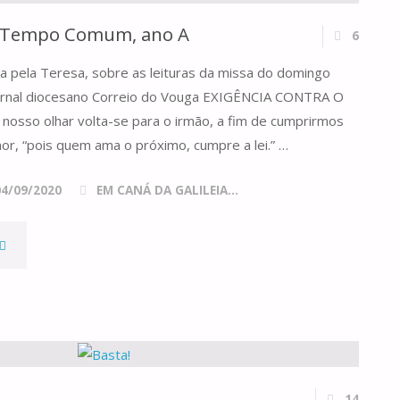
o Tempo Comum, ano A
6
ta pela Teresa, sobre as leituras da missa do domingo
 jornal diocesano Correio do Vouga EXIGÊNCIA CONTRA O
osso olhar volta-se para o irmão, a fim de cumprirmos
or, “pois quem ama o próximo, cumpre a lei.” …
04/09/2020
EM CANÁ DA GALILEIA...
"DOMINGO
XIII
DO
TEMPO
14