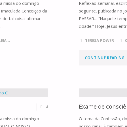
 da missa do domingo
Reflexão semanal, escri
a Imaculada Conceição da
seguinte, publicada no 
 de tal coisa: afirmar
PASSAR… “Naquele tempo
 …
cidade.” Hoje, Jesus ent
IA...
TERESA POWER
CONTINUE READING
X
Exame de consciê
4
 da missa do domingo
O tema da Confissão, do 
ga QUAL O NOSSO
nosso canal. É também e