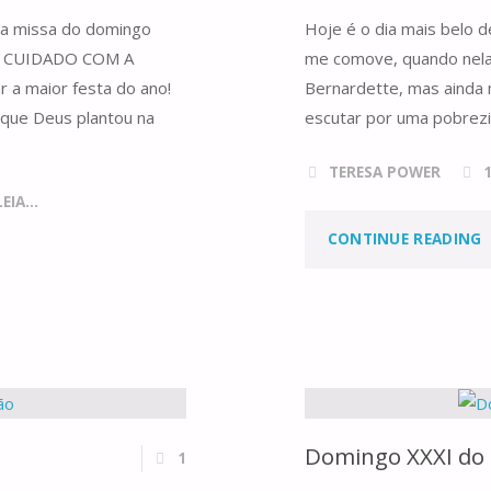
 da missa do domingo
Hoje é o dia mais belo 
uga CUIDADO COM A
me comove, quando nela
a maior festa do ano!
Bernardette, mas ainda 
 que Deus plantou na
escutar por uma pobrez
TERESA POWER
IA...
"
CONTINUE READING
M
Domingo XXXI do
1