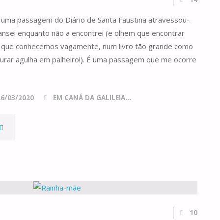
COMUM,
 uma passagem do Diário de Santa Faustina atravessou-
ANO
nsei enquanto não a encontrei (e olhem que encontrar
"
 que conhecemos vagamente, num livro tão grande como
curar agulha em palheiro!). É uma passagem que me ocorre
26/03/2020
EM CANÁ DA GALILEIA...
BASTA!"
10