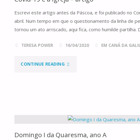
COMUM,
Escrevi este artigo antes da Páscoa, e foi publicado no C
ANO
abril. Num tempo em que o questionamento da linha de 
A"
tornou um ato arriscado, aqui fica, como humilde partilha. 
TERESA POWER
16/04/2020
EM CANÁ DA GALILE
"COVID-
CONTINUE READING
19
E
A
IGREJA
–
Domingo I da Quaresma, ano A