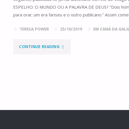
ESPELHO: O MUNDO OU A PALAVRA DE DEUS? “Dois home
para orar; um era fariseu e o outro publicano.” Assim com
TERESA POWER
25/10/2019
EM CANÁ DA GALILE
"DOMINGO
CONTINUE READING
XXX
DO
TEMPO
COMUM,
ANO
C"