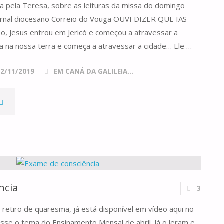
ta pela Teresa, sobre as leituras da missa do domingo
jornal diocesano Correio do Vouga OUVI DIZER QUE IAS
, Jesus entrou em Jericó e começou a atravessar a
ra na nossa terra e começa a atravessar a cidade… Ele …
02/11/2019
EM CANÁ DA GALILEIA...
"DOMINGO
XXI
DO
TEMPO
ncia
3
COMUM,
retiro de quaresma, já está disponível em vídeo aqui no
ANO
sse o tema do Ensinamento Mensal de abril. Já o leram e