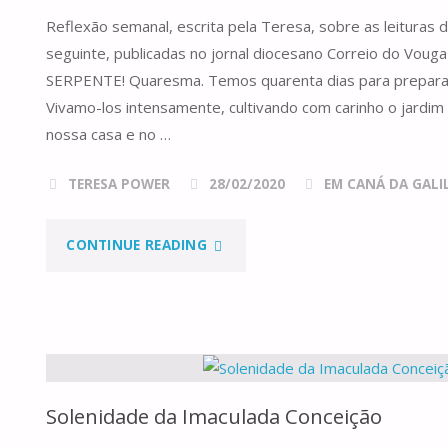
ARTIGO"
Reflexão semanal, escrita pela Teresa, sobre as leituras
seguinte, publicadas no jornal diocesano Correio do Vo
SERPENTE! Quaresma. Temos quarenta dias para preparar 
Vivamo-los intensamente, cultivando com carinho o jardim
nossa casa e no …
TERESA POWER
28/02/2020
EM CANÁ DA GALILE
"DOMINGO
CONTINUE READING
I
DA
QUARESMA,
Solenidade da Imaculada Conceição
ANO