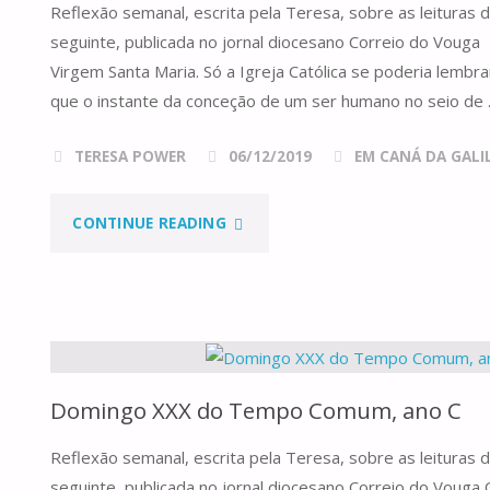
Reflexão semanal, escrita pela Teresa, sobre as leituras
A"
seguinte, publicada no jornal diocesano Correio do Voug
Virgem Santa Maria. Só a Igreja Católica se poderia lembrar
que o instante da conceção de um ser humano no seio de
TERESA POWER
06/12/2019
EM CANÁ DA GALILE
"SOLENIDADE
CONTINUE READING
DA
IMACULADA
CONCEIÇÃO"
Domingo XXX do Tempo Comum, ano C
Reflexão semanal, escrita pela Teresa, sobre as leituras
seguinte, publicada no jornal diocesano Correio do Vou