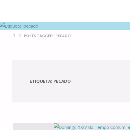
FAMÍLIAS
DE CANÁ
HOME
POSTS TAGGED "PECADO"
ETIQUETA:
PECADO