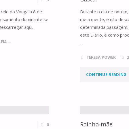
orreio do Vouga a 8 de
Durante o dia de ontem,
pensamento dominante se
me a mente, e não desca
A
Descarregar aqui.
determinada passagem,
este Diário, é como pro
IA...
…
TERESA POWER
"
CONTINUE READING
Rainha-mãe
0