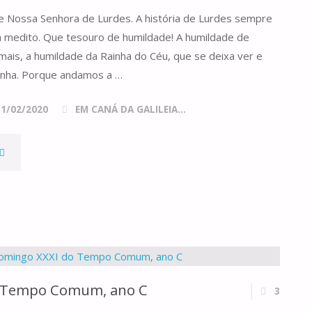
de Nossa Senhora de Lurdes. A história de Lurdes sempre
 medito. Que tesouro de humildade! A humildade de
mais, a humildade da Rainha do Céu, que se deixa ver e
inha. Porque andamos a …
11/02/2020
EM CANÁ DA GALILEIA...
RAINHA-
ÃE"
 Tempo Comum, ano C
3