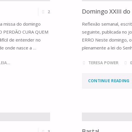
Domingo XXIII d
2
 da missa do domingo
Reflexão semanal, escri
uga O PERDÃO CURA QUEM
seguinte, publicada no
fícil de entender no
ERRO Neste domingo, o n
de onde nasce a …
plenamente a lei do Senh
IA...
TERESA POWER
CONTINUE READING
X
Basta!
3