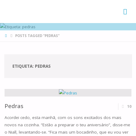
FAMÍLIAS
DE CANÁ
HOME
POSTS TAGGED "PEDRAS"
ETIQUETA:
PEDRAS
Pedras
10
Acordei cedo, esta manhã, com os sons excitados dos mais
novos na cozinha. “Estão a preparar o teu aniversário”, disse-me
o Niall, levantando-se. “Fica mais um bocadinho, que eu vou ver