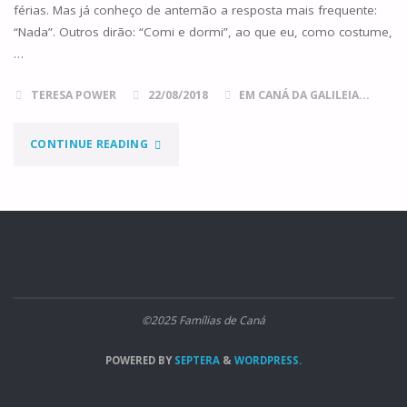
férias. Mas já conheço de antemão a resposta mais frequente:
“Nada”. Outros dirão: “Comi e dormi”, ao que eu, como costume,
…
TERESA POWER
22/08/2018
EM CANÁ DA GALILEIA...
"OCIOSIDADE"
CONTINUE READING
©2025 Famílias de Caná
POWERED BY
SEPTERA
&
WORDPRESS.