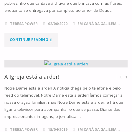
pobrezinho que cantava à chuva e que brincava com as flores,
enquanto se entregava por completo ao amor de Deus …
TERESA POWER
02/06/2020
EM CANÁ DA GALILEIA...
"LAUDATO
CONTINUE READING
SI
E
A
A Igreja está a arder!
1
CASA
Notre Dame está a arder! A notícia chega pelo telefone e pelo
feed do telemóvel. Notre Dame está a arder! Íamos começar a
COMUM
nossa oração familiar, mas Notre Dame está a arder, e há que
ligar o televisor para acompanhar o que se passa. Diante das
DA
impressionantes imagens, o jornalista …
NOSSA
TERESA POWER
15/04/2019
EM CANÁ DA GALILEIA...