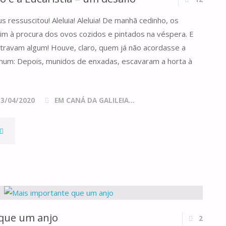
 ressuscitou! Aleluia! Aleluia! De manhã cedinho, os
im à procura dos ovos cozidos e pintados na véspera. E
travam algum! Houve, claro, quem já não acordasse a
hum: Depois, munidos de enxadas, escavaram a horta à
13/04/2020
EM CANÁ DA GALILEIA...
O
USPIRO
DO
VEADO
que um anjo
2