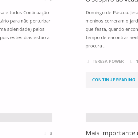
sa e todos Continuação
Domingo de Páscoa. Jesus
ário para não perturbar
meninos correram o jard
uma solenidade) pelos
que festa, quando encon
pois estes dias estão a
tempo de encontrar nen
procura …
TERESA POWER
"
CONTINUE READING
S
Mais importante 
3
E