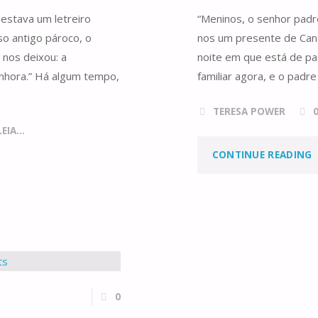
 estava um letreiro
“Meninos, o senhor padr
A
so antigo pároco, o
nos um presente de Caná
E
 nos deixou: a
noite em que está de p
nhora.” Há algum tempo,
familiar agora, e o padr
–
TERESA POWER
IA...
D
"
CONTINUE READING
I
A
0