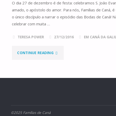
O dia 27 de dezembro é de festa: celebramos S. João Evang
amado, o apóstolo do amor. Para nós, Famílias de Caná, é 
o único discípulo a narrar o episódio das Bodas de Caná!
celebrar com muita …
TERESA POWER
27/12/2016
EM CANÁ DA GALILE
"S.
CONTINUE READING
JOÃO,
O
SACERDÓCIO
E
THE
©2025 Famílias de Caná