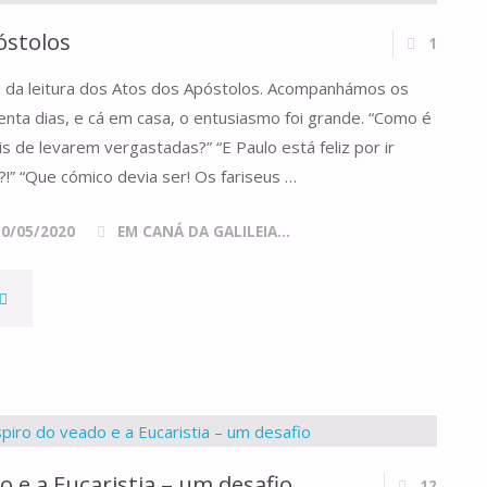
óstolos
1
m da leitura dos Atos dos Apóstolos. Acompanhámos os
enta dias, e cá em casa, o entusiasmo foi grande. “Como é
 de levarem vergastadas?” “E Paulo está feliz por ir
!” “Que cómico devia ser! Os fariseus …
30/05/2020
EM CANÁ DA GALILEIA...
OS
NSENSATOS
PÓSTOLOS"
o e a Eucaristia – um desafio
12