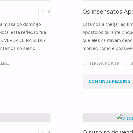
Os insensatos Ap
8
 da missa do domingo
Estamos a chegar ao fi
ota: esta reflexão “irá
Apóstolos durante cinqu
NÓS VERDADEIRA SEDE?
que eles cantavam depois
cantamos no salmo …
morrer, como é possível?
IA...
TERESA POWER
"
CONTINUE READING
I
A
O suspiro do vead
2