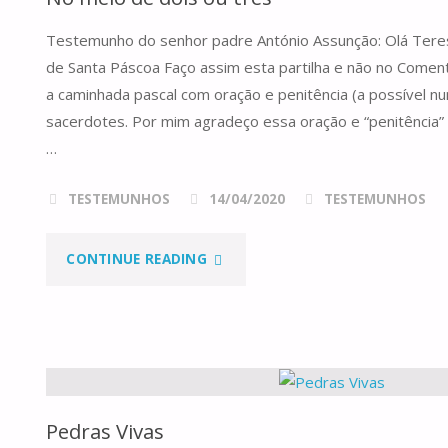
COMUM,
Testemunho do senhor padre António Assunção: Olá Tere
ANO
de Santa Páscoa Faço assim esta partilha e não no Coment
A"
a caminhada pascal com oração e penitência (a possível n
sacerdotes. Por mim agradeço essa oração e “penitência” 
…
TESTEMUNHOS
14/04/2020
TESTEMUNHOS
"NO
CONTINUE READING
MEIO
DE
DOIS
Pedras Vivas
OU