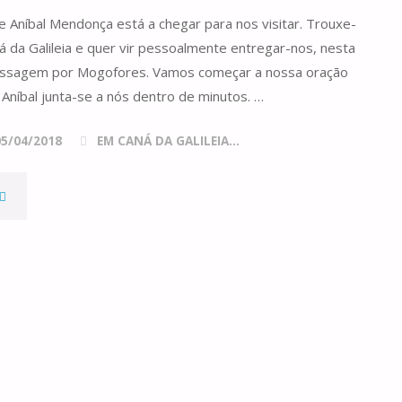
e Aníbal Mendonça está a chegar para nos visitar. Trouxe-
 da Galileia e quer vir pessoalmente entregar-nos, nesta
UCARISTIA
assagem por Mogofores. Vamos começar a nossa oração
e Aníbal junta-se a nós dentro de minutos. …
05/04/2018
EM CANÁ DA GALILEIA...
UM
ESAFIO"
MAIS
MPORTANTE
QUE
UM
NJO"