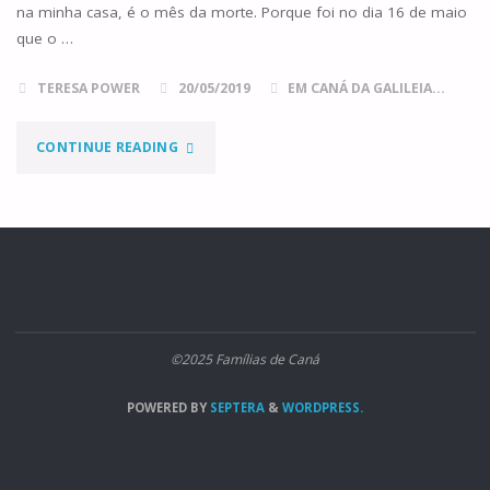
na minha casa, é o mês da morte. Porque foi no dia 16 de maio
que o …
TERESA POWER
20/05/2019
EM CANÁ DA GALILEIA...
"OS
CONTINUE READING
SAPATOS"
©2025 Famílias de Caná
POWERED BY
SEPTERA
&
WORDPRESS.