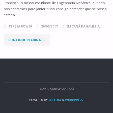
Francisco, o nosso estudante de Engenharia Mecânica, quando
nos sentamos para jantar. “Não consigo entender que se possa
estar a …
TERESA POWER
26/06/2017
EM CANÁ DA GALILEIA...
"CRESCER
CONTINUE READING
SEM
TELEMÓVEL?"
©2025 Famílias de Caná
POWERED BY
SEPTERA
&
WORDPRESS.