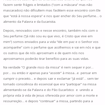
fazem sentir frágeis e limitados (“com a máscara” mas não
mascarados) não dificultem mas facilitem esse encontro com Ele
que “está à nossa espera” e nos quer encher do Seu perfume… o
alimento da Palavra e da Eucaristia.
Depois, renovados com e nesse encontro, também nós com o
Seu perfume (“Já não sou eu que vivo, é Cristo que vive em
mim”) somos enviados para a vida “Ide em paz e o Senhor vos
acompanhe” com o perfume que acolhemos e vai em nós e que
os outros que de nós aproximam e de quem nós nos
aproximamos poderão tirar benefício para as suas vidas.
Na verdade “O grande risco da missa” é nem sequer ir por…
por… ou então ir apenas para “assistir” à missa…e pensar em
cumprir o preceito… e depois sair e exclamar “já está”… sem ter
tomado consciência do essencial que era “participar” na missa
alimentando-se da Palavra e do Pão Eucarístico e unindo a
própria vida à vida de Jesus oferecida por amor com a morte e
ressurreição… e depois “continuar” a missa, partindo para a