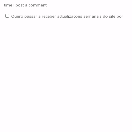
time I post a comment.
Quero passar a receber actualizações semanais do site por
email.
Notifique-me de novos comentários via Email. Também
pode
se inscrever
sem comentar.
Current ye@r
*