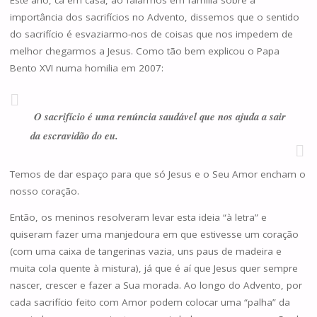
Este ano, cá em casa, ao falarmos em família sobre a
importância dos sacrifícios no Advento, dissemos que o sentido
do sacrifício é esvaziarmo-nos de coisas que nos impedem de
melhor chegarmos a Jesus. Como tão bem explicou o Papa
Bento XVI numa homilia em 2007:
O
sacrifício é uma renúncia saudável que nos ajuda a sair
da escravidão do eu.
Temos de dar espaço para que só Jesus e o Seu Amor encham o
nosso coração.
Então, os meninos resolveram levar esta ideia “à letra” e
quiseram fazer uma manjedoura em que estivesse um coração
(com uma caixa de tangerinas vazia, uns paus de madeira e
muita cola quente à mistura), já que é aí que Jesus quer sempre
nascer, crescer e fazer a Sua morada. Ao longo do Advento, por
cada sacrifício feito com Amor podem colocar uma “palha” da