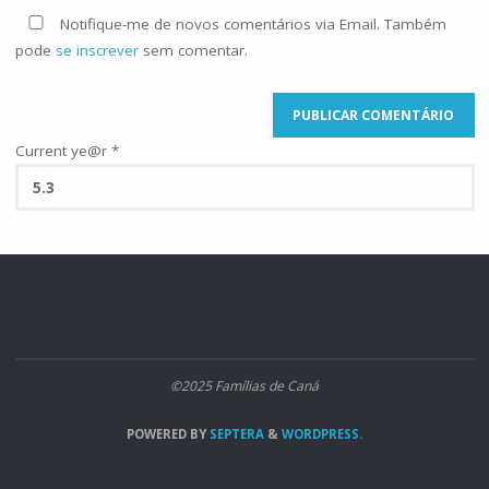
Notifique-me de novos comentários via Email. Também
pode
se inscrever
sem comentar.
Current ye@r
*
©2025 Famílias de Caná
POWERED BY
SEPTERA
&
WORDPRESS.