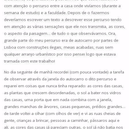
com atenção o percurso entre a casa onde vivíamos (durante a
semana de estudo) e a faculdade. Depois de o fazermos
deveríamos escrever um texto a descrever esse percurso tendo
em atenção as várias sensações que ele nos transmitia, as cores,
o aspecto da paisagem… de tudo o que observávamos. Ora,
grande parte do meu percurso era de autocarro por partes de
Lisboa com construções ilegais, meias acabadas, ruas sem
qualquer arranjo urbanístico por isso pensei logo que estava
tramada com este trabalho!
No dia seguinte de manhã recordei (com pouca vontade) a tarefa
de observar através da janela do autocarro o dito percurso e
reparei em coisas que nunca tinha reparado: as cores das casas,
as plantas que crescem desordenadas, o sol a bater nos vidros
das casas, uma porta que em nada combina com a janela,
grandes manchas de árvores, casas pequenas, prédios grandes…
de tarde voltei a olhar (com olhos de ver) e vi as ruas cheias de
gente, crianças a brincar, pessoas a caminhar, pássaros aqui e
ali, as cores das casas já pareciam outras, o sol já não batia nos