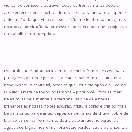
vidros… e comecei a escrever. Duas ou três semanas depois
apresentei o meu trabalho à turma, sem uma única foto, apenas
a descrição do que vi, ouvi e senti. Não me lembro da nota, mas
recordo a admiração da professora por perceber que o objectivo
do trabalho fora cumprido.
Este trabalho mudou para sempre a minha forma de observar as
paisagens por onde passo. E, a este trabalho acrescentei uma
nova “visão”: a espiritual, acredito que Deus dia após dia – como
O Maior Artista de todos os tempos – pinta o céu com as mais
belas cores pela manhã e à tardinha, salpica de estrelas
brilhantes as nossas noites escuras, mistura cores e cria os mais
belos montes verdejantes depois de semanas de chuva, cobre de
branco as serras no inverno, doura as planícies no verão, as
águas dos lagos, rios e mar ora estão verdes, azuis ou cinzentas!