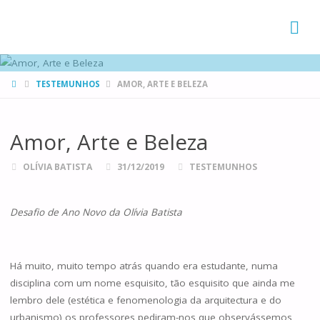
FAMÍLIAS
DE CANÁ
HOME
TESTEMUNHOS
AMOR, ARTE E BELEZA
Amor, Arte e Beleza
OLÍVIA BATISTA
31/12/2019
TESTEMUNHOS
Desafio de Ano Novo da Olívia Batista
Há muito, muito tempo atrás quando era estudante, numa
disciplina com um nome esquisito, tão esquisito que ainda me
lembro dele (estética e fenomenologia da arquitectura e do
urbanismo) os professores pediram-nos que observássemos