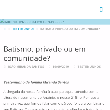
FAMÍLIAS
DE CANÁ
HOME
TESTEMUNHOS
BATISMO, PRIVADO OU EM COMUNIDADE?
Batismo, privado ou em
comunidade?
JOÃO MIRANDA SANTOS
19/09/2019
TESTEMUNHOS
Testemunho da família Miranda Santos
A chegada da nossa família à atual paroquia coincidiu com a
altura do nascimento do António, o nosso 2º filho. Por isso a
primeira vez que fomos falar com o pároco foi para combinar o
seu Batismo. O nosso pároco foi muito acolhedor e tratou logo