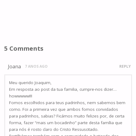
5 Comments
Joana
7 ANOS AGO
REPLY
Meu querido Joaquim,
Em resposta ao post da tua familia, cumpre-nos dizer…
howwwww!!!
Fomos escolhidos para teus padrinhos, nem sabemos bem
como. Foi a primeira vez que ambos fomos convidados
para padrinhos, sabias? Ficámos muito felizes por, de certa
forma, fazer “mais um bocadinho” parte desta família que
para nós é rosto claro do Cristo Ressuscitado.