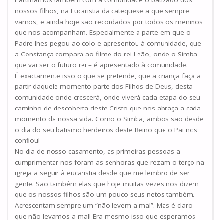
Partilhámos também com a comunidade o batizado dos
nossos filhos, na Eucaristia da catequese a que sempre
vamos, e ainda hoje são recordados por todos os meninos
que nos acompanham. Especialmente a parte em que o
Padre lhes pegou ao colo e apresentou à comunidade, que
a Constança compara ao filme do rei Leão, onde o Simba –
que vai ser o futuro rei – é apresentado à comunidade.
É exactamente isso o que se pretende, que a criança faça a
partir daquele momento parte dos Filhos de Deus, desta
comunidade onde crescerá, onde viverá cada etapa do seu
caminho de descoberta deste Cristo que nos abraça a cada
momento da nossa vida. Como o Simba, ambos são desde
o dia do seu batismo herdeiros deste Reino que o Pai nos
confiou!
No dia de nosso casamento, as primeiras pessoas a
cumprimentar-nos foram as senhoras que rezam o terço na
igreja a seguir à eucaristia desde que me lembro de ser
gente. São também elas que hoje muitas vezes nos dizem
que os nossos filhos são um pouco seus netos também.
Acrescentam sempre um “não levem a mal”. Mas é claro
que não levamos a mal! Era mesmo isso que esperamos