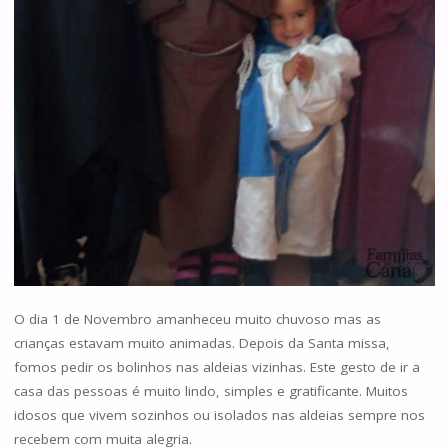
O dia 1 de Novembro amanheceu muito chuvoso mas as
crianças estavam muito animadas. Depois da Santa missa,
fomos pedir os bolinhos nas aldeias vizinhas. Este gesto de ir a
casa das pessoas é muito lindo, simples e gratificante. Muitos
idosos que vivem sozinhos ou isolados nas aldeias sempre nos
recebem com muita alegria.