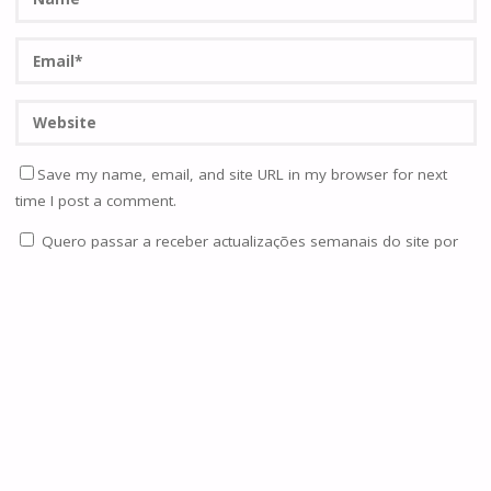
Save my name, email, and site URL in my browser for next
time I post a comment.
Quero passar a receber actualizações semanais do site por
email.
Notifique-me de novos comentários via Email. Também
pode
se inscrever
sem comentar.
Current ye@r
*