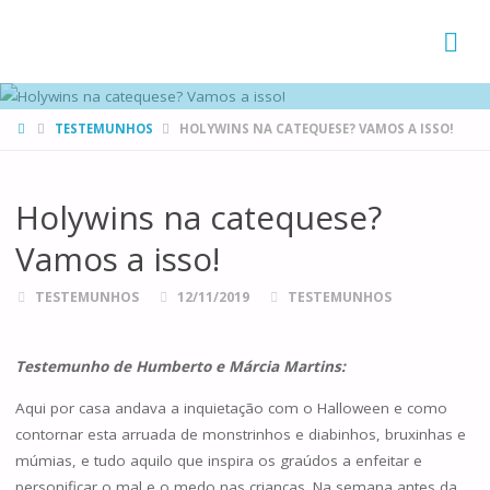
FAMÍLIAS
DE CANÁ
HOME
TESTEMUNHOS
HOLYWINS NA CATEQUESE? VAMOS A ISSO!
Holywins na catequese?
Vamos a isso!
TESTEMUNHOS
12/11/2019
TESTEMUNHOS
Testemunho de Humberto e Márcia Martins:
Aqui por casa andava a inquietação com o Halloween e como
contornar esta arruada de monstrinhos e diabinhos, bruxinhas e
múmias, e tudo aquilo que inspira os graúdos a enfeitar e
personificar o mal e o medo nas crianças. Na semana antes da