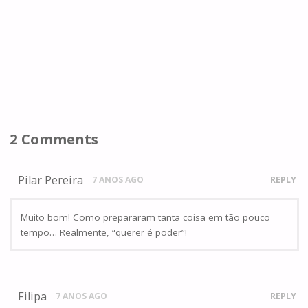
2 Comments
Pilar Pereira
7 ANOS AGO
REPLY
Muito bom! Como prepararam tanta coisa em tão pouco
tempo… Realmente, “querer é poder”!
Filipa
7 ANOS AGO
REPLY