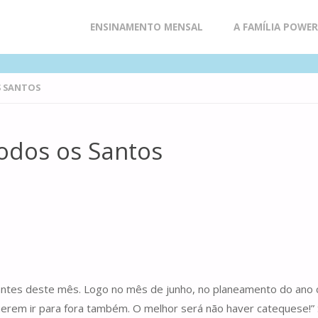
Skip
ENSINAMENTO MENSAL
A FAMÍLIA POWE
to
S SANTOS
content
Todos os Santos
ntes deste mês. Logo no mês de junho, no planeamento do ano ca
querem ir para fora também. O melhor será não haver catequese!”