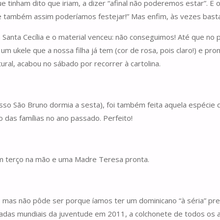
nham dito que iriam, a dizer “afinal não poderemos estar”. E o 
também assim poderíamos festejar!” Mas enfim, às vezes basta r
Santa Cecília e o material venceu: não conseguimos! Até que no 
 ukele que a nossa filha já tem (cor de rosa, pois claro!) e pro
ral, acabou no sábado por recorrer à cartolina.
so São Bruno dormia a sesta), foi também feita aquela espécie d
 das famílias no ano passado. Perfeito!
um terço na mão e uma Madre Teresa pronta.
, mas não pôde ser porque íamos ter um dominicano “à séria” pre
ornadas mundiais da juventude em 2011, a colchonete de todos 