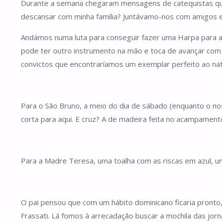
Durante a semana chegaram mensagens de catequistas que ti
descansar com minha família? Juntávamo-nos com amigos e 
Andámos numa luta para conseguir fazer uma Harpa para a 
pode ter outro instrumento na mão e toca de avançar com um
convictos que encontraríamos um exemplar perfeito ao natu
Para o São Bruno, a meio do dia de sábado (enquanto o nos
corta para aqui. E cruz? A de madeira feita no acampamento
Para a Madre Teresa, uma toalha com as riscas em azul, 
O pai pensou que com um hábito dominicano ficaria pronto
Frassati. Lá fomos à arrecadação buscar a mochila das j