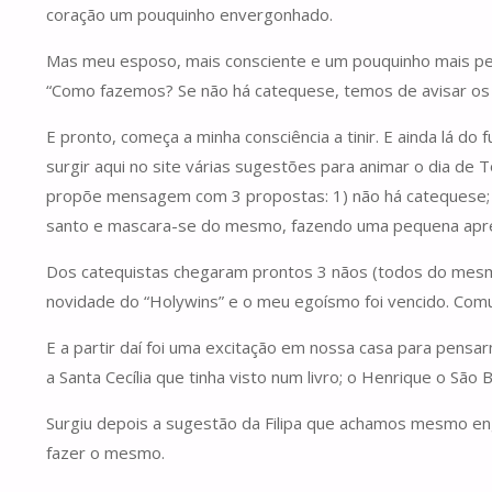
coração um pouquinho envergonhado.
Mas meu esposo, mais consciente e um pouquinho mais pe
“Como fazemos? Se não há catequese, temos de avisar os 
E pronto, começa a minha consciência a tinir. E ainda lá
surgir aqui no site várias sugestões para animar o dia de
propõe mensagem com 3 propostas: 1) não há catequese; 2)
santo e mascara-se do mesmo, fazendo uma pequena apres
Dos catequistas chegaram prontos 3 nãos (todos do mesmo
novidade do “Holywins” e o meu egoísmo foi vencido. Comu
E a partir daí foi uma excitação em nossa casa para pensa
a Santa Cecília que tinha visto num livro; o Henrique o Sã
Surgiu depois a sugestão da Filipa que achamos mesmo en
fazer o mesmo.