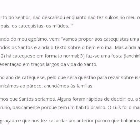
rto do Senhor, não descansou enquanto não fez sulcos no meu 
pais, os catequistas, os miúdos…”
 do fundo do meu egoísmo, vem: “Vamos propor aos catequistas u
 Todos os Santos e ainda o texto sobre o bem e o mal. Mas ainda
 há catequese em formato normal; 3) faz-se uma festa (lanchinh
entação em traços largos da vida do Santo.
 ano de catequese, pelo que será questão para rezar sobre is
nicámos ao pároco, anunciámos às famílias.
rmos que Santos seríamos. Alguns foram rápidos de decidir: eu, a
o Bruno, basicamente porque tem um hábito branco. O Luís foi o ma
graçada e que nos fez recordar um anterior pároco que tínhamo