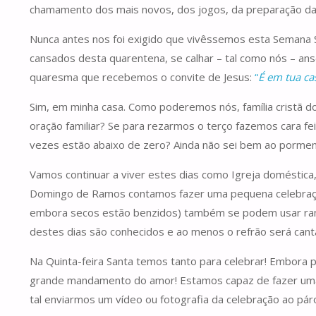
chamamento dos mais novos, dos jogos, da preparação da
Nunca antes nos foi exigido que vivêssemos esta Semana
cansados desta quarentena, se calhar – tal como nós – anse
quaresma que recebemos o convite de Jesus:
“
É em tua ca
Sim, em minha casa. Como poderemos nós, família cristã d
oração familiar? Se para rezarmos o terço fazemos cara fe
vezes estão abaixo de zero? Ainda não sei bem ao pormeno
Vamos continuar a viver estes dias como Igreja doméstica,
Domingo de Ramos contamos fazer uma pequena celebraçã
embora secos estão benzidos) também se podem usar ramos 
destes dias são conhecidos e ao menos o refrão será cant
Na Quinta-feira Santa temos tanto para celebrar! Embora
grande mandamento do amor! Estamos capaz de fazer uma r
tal enviarmos um vídeo ou fotografia da celebração ao p