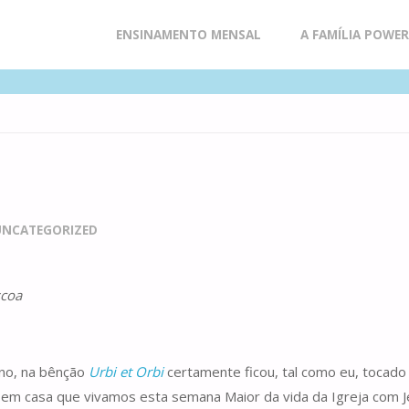
Skip
ENSINAMENTO MENSAL
A FAMÍLIA POWE
to
content
a
UNCATEGORIZED
scoa
no, na bênção
Urbi et Orbi
certamente ficou, tal como eu, tocad
 em casa que vivamos esta semana Maior da vida da Igreja com J