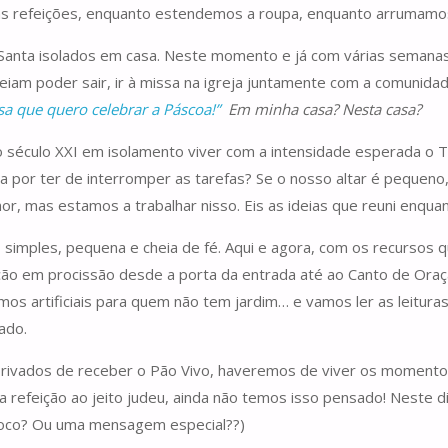
s refeições, enquanto estendemos a roupa, enquanto arrumamos 
 Santa isolados em casa. Neste momento e já com várias semana
iam poder sair, ir à missa na igreja juntamente com a comunidade
sa que quero celebrar a Páscoa!”
Em minha casa? Nesta casa?
o século XXI em isolamento viver com a intensidade esperada o 
ia por ter de interromper as tarefas? Se o nosso altar é pequeno
r, mas estamos a trabalhar nisso. Eis as ideias que reuni enqua
 simples, pequena e cheia de fé. Aqui e agora, com os recursos 
o em procissão desde a porta da entrada até ao Canto de Oraç
artificiais para quem não tem jardim… e vamos ler as leituras 
ado.
 privados de receber o Pão Vivo, haveremos de viver os momento
efeição ao jeito judeu, ainda não temos isso pensado! Neste d
ároco? Ou uma mensagem especial??)