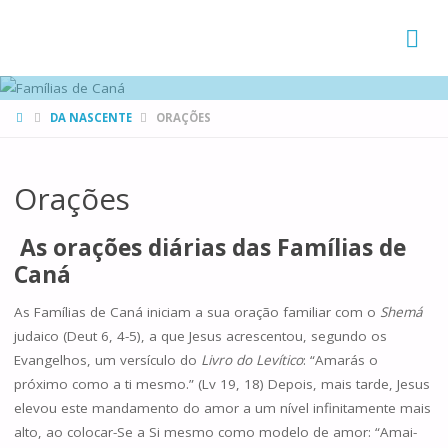
FAMÍLIAS
DE CANÁ
HOME
DA NASCENTE
ORAÇÕES
Orações
As orações diárias das Famílias de
Caná
As Famílias de Caná iniciam a sua oração familiar com o
Shemá
judaico (Deut 6, 4-5), a que Jesus acrescentou, segundo os
Evangelhos, um versículo do
Livro do Levítico
: “Amarás o
próximo como a ti mesmo.” (Lv 19, 18) Depois, mais tarde, Jesus
elevou este mandamento do amor a um nível infinitamente mais
alto, ao colocar-Se a Si mesmo como modelo de amor: “Amai-