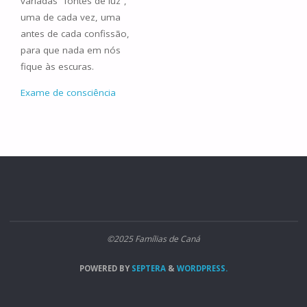
variadas “fontes de luz”,
uma de cada vez, uma
antes de cada confissão,
para que nada em nós
fique às escuras.
Exame de consciência
©2025 Famílias de Caná
POWERED BY
SEPTERA
&
WORDPRESS.