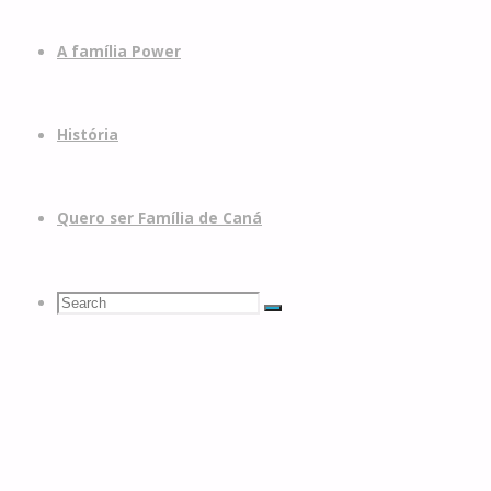
A família Power
História
Quero ser Família de Caná
Search
Search
Search
for: