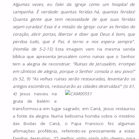
Algumas vezes, eu falei da Igreja como um hospital de
campanha. É verdade: quantas feridas há, quantas feridas!
Quanta gente que tem necessidade de que suas feridas
sejam curadas! Essa é a missão da Igreja: curar as feridas do
coração, abrir portas, libertar e dizer que Deus é bom, que
perdoa tudo, que é Pai, é terno e nos espera sempre”.
(Homilia de 5-2-15)
Esta imagem vem na mesma senda
bíblica que apresenta Jerusalém como ruinas que o Senhor
tem a alegria de reconstruir:
“Ruinas de Jerusalém, irrompei
em cânticos de alegria, porque o Senhor consola o seu povo!”
(Is 52, 9) “As velhas ruinas serão restauradas, levantarão os
antigos escombros, restaurarão as cidades destruídas!” (Is 61,
4)
Jesus nasceu na
gruta de Belém e
transformou-a em lugar sagrado; em Caná, Jesus restaurou
a fonte da alegria. Numa belíssima homilia sobre o mistério
das Bodas de Caná, o Papa Francisco fez algumas
afirmações proféticas, referindo-se precisamente a estas
famílias destruídas:
“O
melhor vinho ainda não chegou para