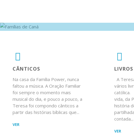
FAMÍLIAS
Famílias de Can
DE CANÁ
CONHECER
PARTICIPAR
EX
CÂNTICOS
LIVROS
Na casa da Família Power, nunca
A Teresa
faltou a música. A Oração Familiar
vários liv
foi sempre o momento mais
católica
musical do dia, e pouco a pouco, a
vida, da 
Teresa foi compondo cânticos a
história 
partir das histórias bíblicas que...
partilhada
contada...
"CÂNTICOS"
VER
"LIVRO
VER