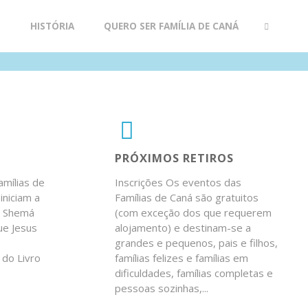
R
HISTÓRIA
QUERO SER FAMÍLIA DE CANÁ
SEARCH
PRÓXIMOS RETIROS
amílias de
Inscrições Os eventos das
iniciam a
Famílias de Caná são gratuitos
o Shemá
(com exceção dos que requerem
que Jesus
alojamento) e destinam-se a
s
grandes e pequenos, pais e filhos,
 do Livro
famílias felizes e famílias em
dificuldades, famílias completas e
pessoas sozinhas,...