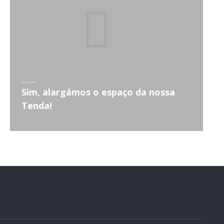
Sim, alargámos o espaço da nossa
Tenda!