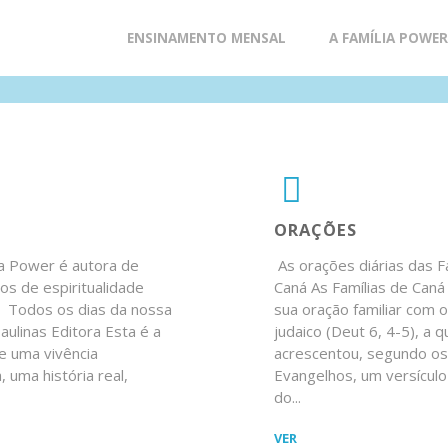
á
Skip
ENSINAMENTO MENSAL
A FAMÍLIA POWE
to
content
PLORAR
ORAÇÕES
 Power é autora de
As orações diárias das F
ros de espiritualidade
Caná As Famílias de Caná 
. Todos os dias da nossa
sua oração familiar com 
Paulinas Editora Esta é a
judaico (Deut 6, 4-5), a 
de uma vivência
acrescentou, segundo o
, uma história real,
Evangelhos, um versículo
do...
S"
"ORAÇÕES"
VER