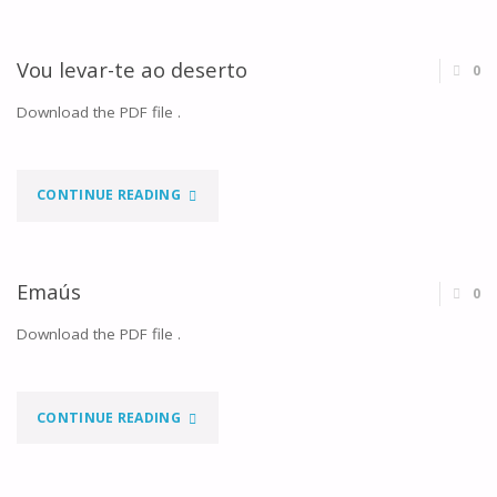
SANTA"
Vou levar-te ao deserto
0
Download the PDF file .
"VOU
CONTINUE READING
LEVAR-
TE
Emaús
0
AO
Download the PDF file .
DESERTO"
"EMAÚS"
CONTINUE READING