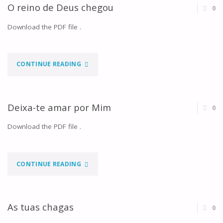
O reino de Deus chegou
0
Download the PDF file .
"O
CONTINUE READING
REINO
DE
Deixa-te amar por Mim
0
DEUS
Download the PDF file .
CHEGOU"
"DEIXA-
CONTINUE READING
TE
AMAR
As tuas chagas
0