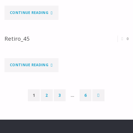
"RETIRO_46"
CONTINUE READING
Retiro_45
0
"RETIRO_45"
CONTINUE READING
1
2
3
…
6
Paginação
dos
conteúdos