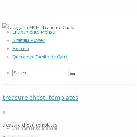
Ensinamento Mensal
Home
Multimédia
A família Power
História
Categoria MCM:
Quero ser Família de Caná
Treasure Chest
Search
Search
Search
Famílias
for:
treasure chest_templates
de
0
Caná
Skip
treasure chest_templates
to
Ensinamento Mensal
content