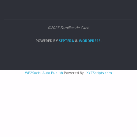
©2025 Famílias de Caná
POWERED BY
SEPTERA
&
WORDPRESS.
WP2Social Auto Publish
Powered By :
XYZScripts.com