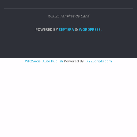
©2025 Famílias de Caná
POWERED BY
SEPTERA
&
WORDPRESS.
WP2Social Auto Publish
Powered By :
XYZScripts.com