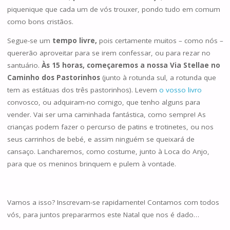
piquenique que cada um de vós trouxer, pondo tudo em comum
como bons cristãos.
Segue-se um
tempo livre,
pois certamente muitos – como nós –
quererão aproveitar para se irem confessar, ou para rezar no
santuário.
Às 15 horas, começaremos a nossa Via Stellae no
Caminho dos Pastorinhos
(junto à rotunda sul, a rotunda que
tem as estátuas dos três pastorinhos). Levem
o vosso livro
convosco, ou adquiram-no comigo, que tenho alguns para
vender. Vai ser uma caminhada fantástica, como sempre! As
crianças podem fazer o percurso de patins e trotinetes, ou nos
seus carrinhos de bebé, e assim ninguém se queixará de
cansaço. Lancharemos, como costume, junto à Loca do Anjo,
para que os meninos brinquem e pulem à vontade.
Vamos a isso? Inscrevam-se rapidamente! Contamos com todos
vós, para juntos prepararmos este Natal que nos é dado…