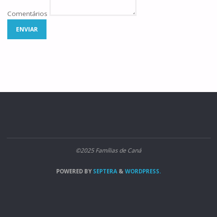
Comentários
ENVIAR
©2025 Famílias de Caná
POWERED BY
SEPTERA
&
WORDPRESS.