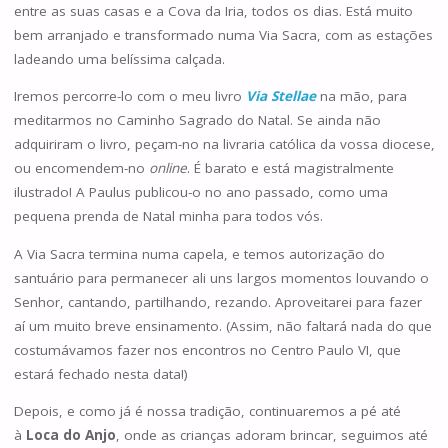
entre as suas casas e a Cova da Iria, todos os dias. Está muito
bem arranjado e transformado numa Via Sacra, com as estações
ladeando uma belíssima calçada.
Iremos percorre-lo com o meu livro
Via Stellae
na mão, para
meditarmos no Caminho Sagrado do Natal. Se ainda não
adquiriram o livro, peçam-no na livraria católica da vossa diocese,
ou encomendem-no
online
. É barato e está magistralmente
ilustrado! A Paulus publicou-o no ano passado, como uma
pequena prenda de Natal minha para todos vós.
A Via Sacra termina numa capela, e temos autorização do
santuário para permanecer ali uns largos momentos louvando o
Senhor, cantando, partilhando, rezando. Aproveitarei para fazer
aí um muito breve ensinamento. (Assim, não faltará nada do que
costumávamos fazer nos encontros no Centro Paulo VI, que
estará fechado nesta data!)
Depois, e como já é nossa tradição, continuaremos a pé até
à
Loca do Anjo
, onde as crianças adoram brincar, seguimos até