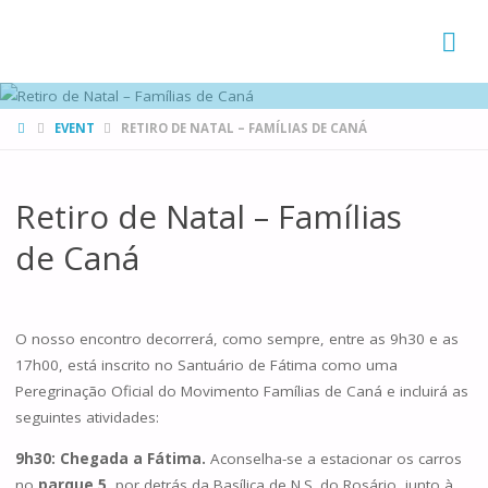
FAMÍLIAS
DE CANÁ
HOME
EVENT
RETIRO DE NATAL – FAMÍLIAS DE CANÁ
Retiro de Natal – Famílias
de Caná
O nosso encontro decorrerá, como sempre, entre as 9h30 e as
17h00, está inscrito no Santuário de Fátima como uma
Peregrinação Oficial do Movimento Famílias de Caná e incluirá as
seguintes atividades:
9h30: Chegada a Fátima.
Aconselha-se a estacionar os carros
no
parque 5
, por detrás da Basílica de N.S. do Rosário, junto à