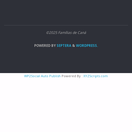
©2025 Famílias de Caná
POWERED BY
SEPTERA
&
WORDPRESS.
WP2Social Auto Publish
Powered By :
XYZScripts.com