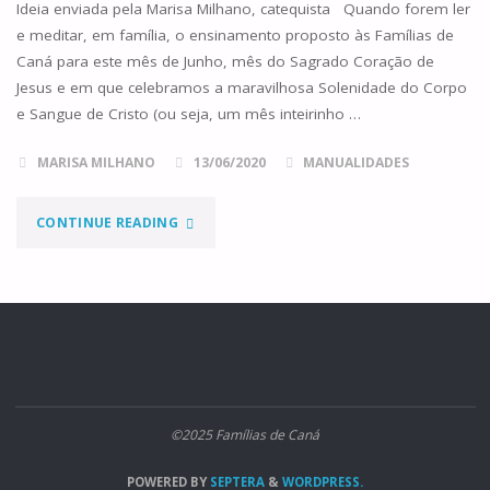
Ideia enviada pela Marisa Milhano, catequista Quando forem ler
e meditar, em família, o ensinamento proposto às Famílias de
Caná para este mês de Junho, mês do Sagrado Coração de
Jesus e em que celebramos a maravilhosa Solenidade do Corpo
e Sangue de Cristo (ou seja, um mês inteirinho …
MARISA MILHANO
13/06/2020
MANUALIDADES
"EU
CONTINUE READING
SOU
O
PÃO
VIVO
©2025 Famílias de Caná
DESCIDO
POWERED BY
SEPTERA
&
WORDPRESS.
DO