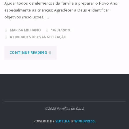
Ajudar todos os elementos da família a preparar o Novo Ano,
especialmente as crianças; Agradecer a Deus e identificar
objetivos (resoluções) …
MARISA MILHANO
10/01/2019
ATIVIDADES DE EVANGELIZAÇÃO
"CÁPSULA
CONTINUE READING
DO
TEMPO
FAMILIAR"
©2025 Famílias de Caná
POWERED BY
SEPTERA
&
WORDPRESS.