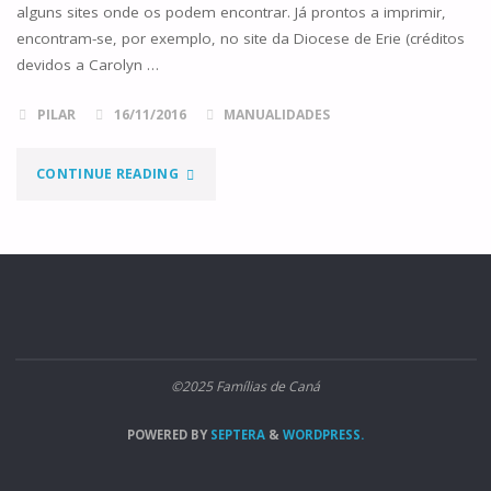
alguns sites onde os podem encontrar. Já prontos a imprimir,
encontram-se, por exemplo, no site da Diocese de Erie (créditos
devidos a Carolyn …
PILAR
16/11/2016
MANUALIDADES
"SÍMBOLOS
CONTINUE READING
PARA
A
ÁRVORE
DE
©2025 Famílias de Caná
JESSÉ"
POWERED BY
SEPTERA
&
WORDPRESS.