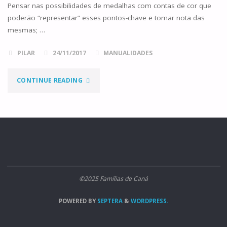
Pensar nas possibilidades de medalhas com contas de cor que
poderão “representar” esses pontos-chave e tomar nota das
mesmas; …
PILAR
24/11/2017
MANUALIDADES
"CRIAR
CONTINUE READING
UM
TERÇO
BÍBLICO"
©2025 Famílias de Caná
POWERED BY
SEPTERA
&
WORDPRESS.