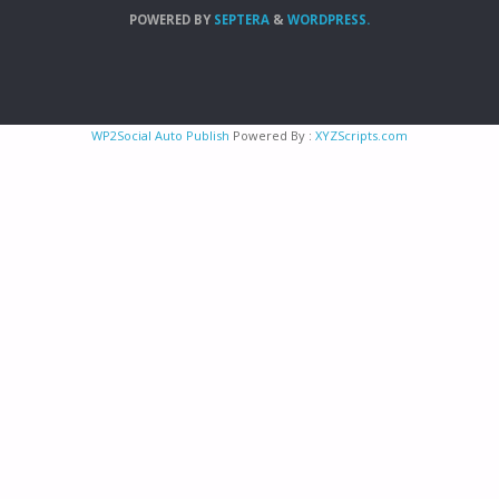
POWERED BY
SEPTERA
&
WORDPRESS.
WP2Social Auto Publish
Powered By :
XYZScripts.com