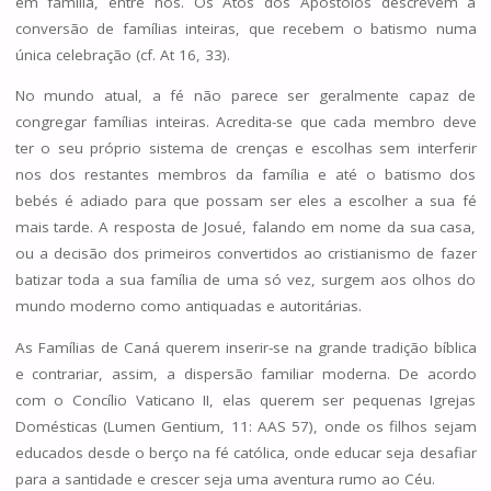
em família, entre nós. Os Atos dos Apóstolos descrevem a
conversão de famílias inteiras, que recebem o batismo numa
única celebração (cf. At 16, 33).
No mundo atual, a fé não parece ser geralmente capaz de
congregar famílias inteiras. Acredita-se que cada membro deve
ter o seu próprio sistema de crenças e escolhas sem interferir
nos dos restantes membros da família e até o batismo dos
bebés é adiado para que possam ser eles a escolher a sua fé
mais tarde. A resposta de Josué, falando em nome da sua casa,
ou a decisão dos primeiros convertidos ao cristianismo de fazer
batizar toda a sua família de uma só vez, surgem aos olhos do
mundo moderno como antiquadas e autoritárias.
As Famílias de Caná querem inserir-se na grande tradição bíblica
e contrariar, assim, a dispersão familiar moderna. De acordo
com o Concílio Vaticano II, elas querem ser pequenas Igrejas
Domésticas (Lumen Gentium, 11: AAS 57), onde os filhos sejam
educados desde o berço na fé católica, onde educar seja desafiar
para a santidade e crescer seja uma aventura rumo ao Céu.