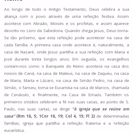
Ao longo de todo o Antigo Testamento, Deus celebra a sua
aliança com o povo através de uma refeição festiva. Assim
acontece com Abraão, Moisés e os profetas, e assim aparece
descrito no Livro da Sabedoria. Quando chega Jesus, Deus torna-
Se tão próximo, que esta refeição pode acontecer na casa de
cada família. A primeira casa onde acontece é, naturalmente, a
casa de Nazaré, onde Jesus partilha a sua refeição com Maria e
José durante trinta longos anos. Em seguida, os evangelhos
contam-nos como o Banquete do Reino acontece na casa dos
noivos de Caná, na casa de Mateus, na casa de Zaqueu, na casa
de Maria, Marta e Lázaro, na casa de Simão Pedro, na casa de
Simão, o fariseu, torna-se Eucaristia na casa de Marcos, chamada
de Cenáculo, e finalmente, na Casa de Emaús. Também os
primeiros cristãos celebram a fé nas suas casas, ao ponto de S.
Paulo, nas suas cartas, se dirigir
“à igreja que se reúne em
casa”
(Rm 16, 5; 1Cor 16, 19; Col 4, 15; Fl 2)
de determinadas
famílias, igreja que partilha a refeição fraterna e a refeição
eucarística.