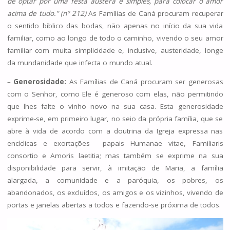
de optar por uma festa austera e simples, para colocar o amor
acima de tudo.” (nº 212)
As Famílias de Caná procuram recuperar
o sentido bíblico das bodas, não apenas no início da sua vida
familiar, como ao longo de todo o caminho, vivendo o seu amor
familiar com muita simplicidade e, inclusive, austeridade, longe
da mundanidade que infecta o mundo atual.
–
Generosidade:
As Famílias de Caná procuram ser generosas
com o Senhor, como Ele é generoso com elas, não permitindo
que lhes falte o vinho novo na sua casa. Esta generosidade
exprime-se, em primeiro lugar, no seio da própria família, que se
abre à vida de acordo com a doutrina da Igreja expressa nas
encíclicas e exortações papais Humanae vitae, Familiaris
consortio e Amoris laetitia; mas também se exprime na sua
disponibilidade para servir, à imitação de Maria, a família
alargada, a comunidade e a paróquia, os pobres, os
abandonados, os excluídos, os amigos e os vizinhos, vivendo de
portas e janelas abertas a todos e fazendo-se próxima de todos.