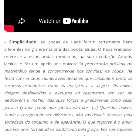
–
Simplicidade:
as Bodas de Caná foram certamente bem
diferentes da grande maioria das bodas atuais. O Papa Francisco
refere-se a estas bodas modernas, na sua exortação Amoris
laetitia, e faz um apelo aos noivos:
“A preparação próxima do
matrimónio tende a concentrar-se nos convites, na roupa, na
festa com os seus inumeráveis detalhes que consomem tanto os
recursos
económicos como as energias e a alegria. Os noivos
chegam desfalecidos e exaustos ao casamento, em vez de
dedicarem o melhor das suas forças a preparar-se como casal
para o grande passo que, juntos, vão dar. (…) Queridos noivos,
tende a coragem de ser diferentes, não vos deixeis devorar pela
sociedade do consumo e da aparência. O que importa é o amor
que vos une, fortalecido e santificado pela graça. Vós sois capazes