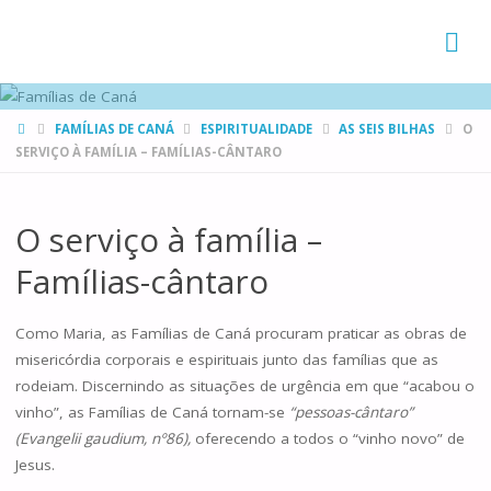
FAMÍLIAS
DE CANÁ
HOME
FAMÍLIAS DE CANÁ
ESPIRITUALIDADE
AS SEIS BILHAS
O
SERVIÇO À FAMÍLIA – FAMÍLIAS-CÂNTARO
O serviço à família –
Famílias-cântaro
Como Maria, as Famílias de Caná procuram praticar as obras de
misericórdia corporais e espirituais junto das famílias que as
rodeiam. Discernindo as situações de urgência em que “acabou o
vinho”, as Famílias de Caná tornam-se
“pessoas-cântaro”
(Evangelii gaudium, nº86),
oferecendo a todos o “vinho novo” de
Jesus.