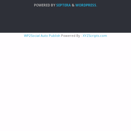
POWERED BY
SEPTERA
&
WORDPRESS.
WP2Social Auto Publish
Powered By :
XYZScripts.com