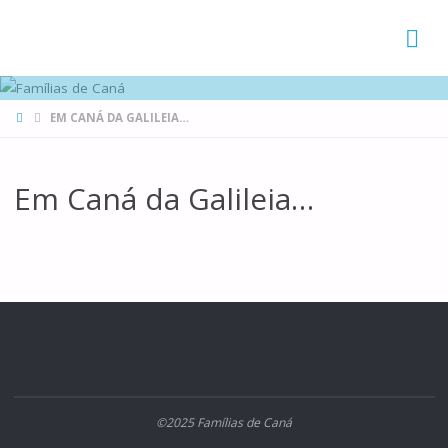
FAMÍLIAS
DE CANÁ
HOME
EM CANÁ DA GALILEIA…
Em Caná da Galileia…
©2025 Famílias de Caná