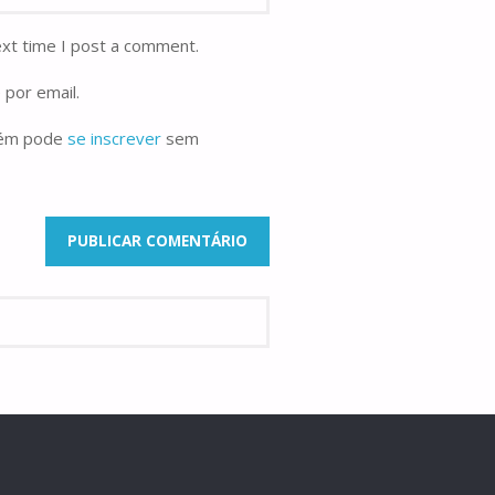
ext time I post a comment.
 por email.
bém pode
se inscrever
sem