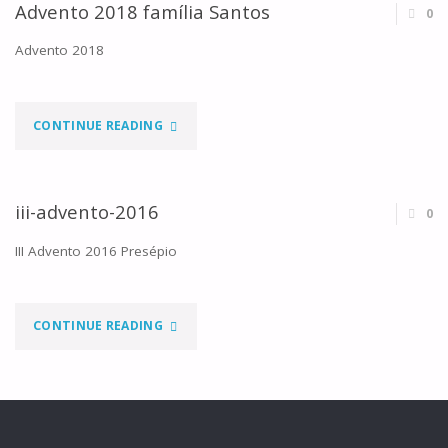
POWER"
Advento 2018 família Santos
0
Advento 2018
"ADVENTO
CONTINUE READING
2018
FAMÍLIA
iii-advento-2016
0
SANTOS"
III Advento 2016 Presépio
"III-
CONTINUE READING
ADVENTO-
2016"