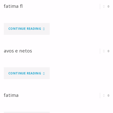
fatima fl
0
"FATIMA
CONTINUE READING
FL"
avos e netos
0
"AVOS
CONTINUE READING
E
NETOS"
fatima
0