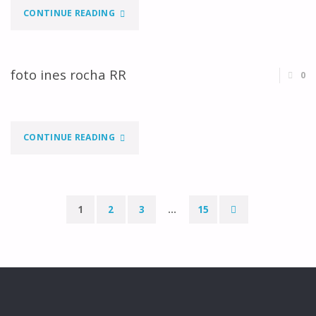
"FATIMA"
CONTINUE READING
foto ines rocha RR
0
"FOTO
CONTINUE READING
INES
ROCHA
1
2
3
…
15
RR"
Paginação
dos
conteúdos