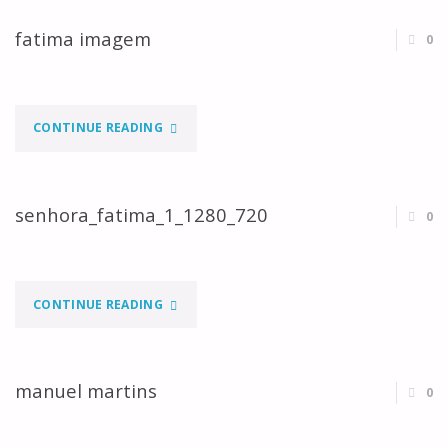
fatima imagem
0
"FATIMA
CONTINUE READING
IMAGEM"
senhora_fatima_1_1280_720
0
"SENHORA_FATIMA_1_1280_720"
CONTINUE READING
manuel martins
0