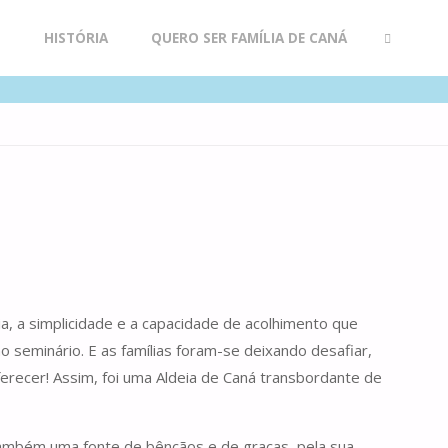
R
HISTÓRIA
QUERO SER FAMÍLIA DE CANÁ
SEARCH
a, a simplicidade e a capacidade de acolhimento que
o seminário. E as famílias foram-se deixando desafiar,
erecer! Assim, foi uma Aldeia de Caná transbordante de
 também uma fonte de bênçãos e de graças, pela sua