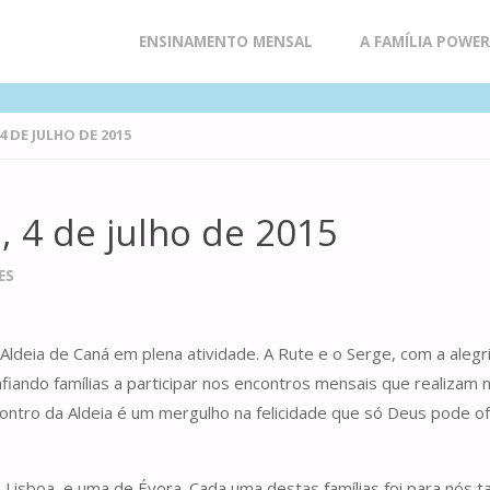
Skip
ENSINAMENTO MENSAL
A FAMÍLIA POWE
to
 DE JULHO DE 2015
content
, 4 de julho de 2015
ES
deia de Caná em plena atividade. A Rute e o Serge, com a alegri
iando famílias a participar nos encontros mensais que realizam n
ontro da Aldeia é um mergulho na felicidade que só Deus pode of
e Lisboa, e uma de Évora. Cada uma destas famílias foi para nós