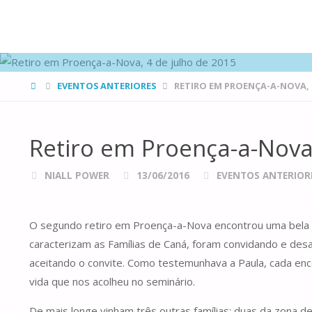
FAMÍLIAS
DE CANÁ
HOME
EVENTOS ANTERIORES
RETIRO EM PROENÇA-A-NOVA, 4
Retiro em Proença-a-Nova
NIALL POWER
13/06/2016
EVENTOS ANTERIOR
O segundo retiro em Proença-a-Nova encontrou uma bela Al
caracterizam as Famílias de Caná, foram convidando e desaf
aceitando o convite. Como testemunhava a Paula, cada enc
vida que nos acolheu no seminário.
De mais longe vinham três outras famílias: duas da zona d