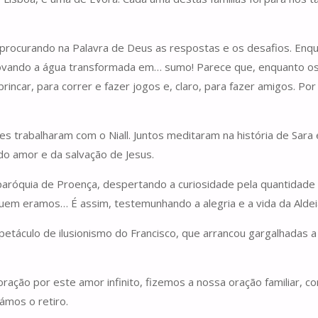
procurando na Palavra de Deus as respostas e os desafios. Enqu
rovando a água transformada em… sumo! Parece que, enquanto o
ar, para correr e fazer jogos e, claro, para fazer amigos. Por 
tes trabalharam com o Niall. Juntos meditaram na história de Sar
o amor e da salvação de Jesus.
a paróquia de Proença, despertando a curiosidade pela quantidade
uem eramos… É assim, testemunhando a alegria e a vida da Aldeia
táculo de ilusionismo do Francisco, que arrancou gargalhadas a
ação por este amor infinito, fizemos a nossa oração familiar, co
ámos o retiro.