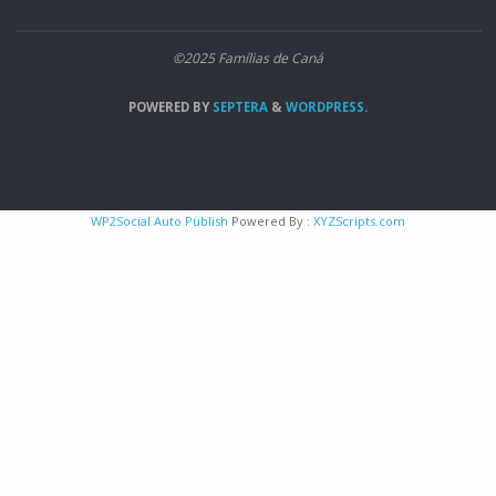
©2025 Famílias de Caná
POWERED BY
SEPTERA
&
WORDPRESS.
WP2Social Auto Publish
Powered By :
XYZScripts.com