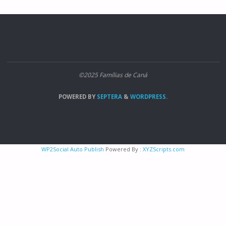
©2025 Famílias de Caná
POWERED BY
SEPTERA
&
WORDPRESS.
WP2Social Auto Publish
Powered By :
XYZScripts.com