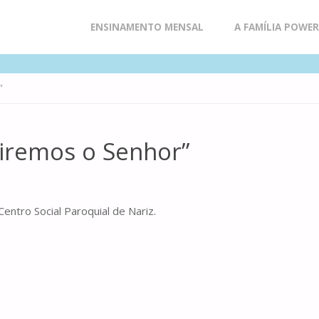
Skip
ENSINAMENTO MENSAL
A FAMÍLIA POWE
to
”
content
viremos o Senhor”
ntro Social Paroquial de Nariz.