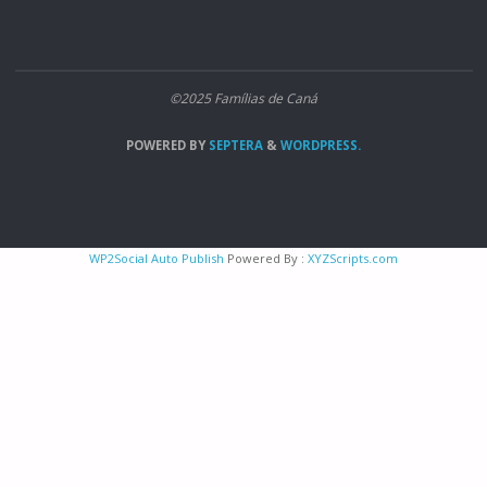
©2025 Famílias de Caná
POWERED BY
SEPTERA
&
WORDPRESS.
WP2Social Auto Publish
Powered By :
XYZScripts.com