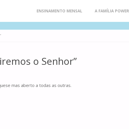
Skip
ENSINAMENTO MENSAL
A FAMÍLIA POWE
to
”
content
viremos o Senhor”
equese mas aberto a todas as outras.