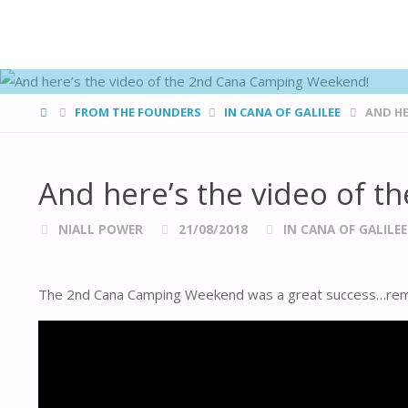
FAMÍLIAS
DE CANÁ
HOME
FROM THE FOUNDERS
IN CANA OF GALILEE
AND HE
And here’s the video of 
NIALL POWER
21/08/2018
IN CANA OF GALILEE
The 2nd Cana Camping Weekend was a great success…r