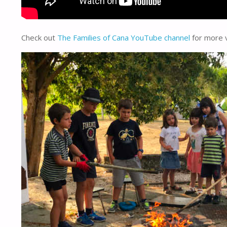
Check out
The Families of Cana YouTube channel
for more 