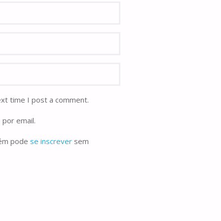
ext time I post a comment.
 por email.
bém pode
se inscrever
sem