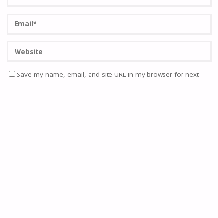
Save my name, email, and site URL in my browser for next
time I post a comment.
Quero passar a receber actualizações semanais do site por
email.
Notifique-me de novos comentários via Email. Também
pode
se inscrever
sem comentar.
Current ye@r
*