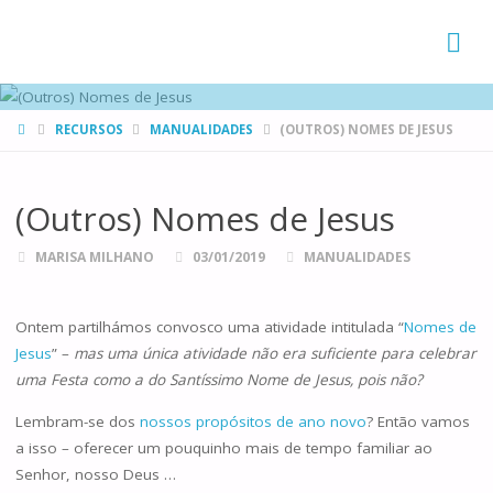
FAMÍLIAS
DE CANÁ
HOME
RECURSOS
MANUALIDADES
(OUTROS) NOMES DE JESUS
(Outros) Nomes de Jesus
MARISA MILHANO
03/01/2019
MANUALIDADES
Ontem partilhámos convosco uma atividade intitulada “
Nomes de
Jesus
” –
mas uma única atividade não era suficiente para celebrar
uma Festa como a do Santíssimo Nome de Jesus, pois não?
Lembram-se dos
nossos propósitos de ano novo
? Então vamos
a isso – oferecer um pouquinho mais de tempo familiar ao
Senhor, nosso Deus …