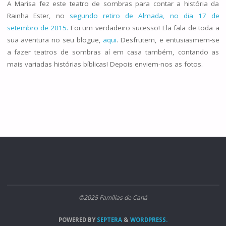
A Marisa fez este teatro de sombras para contar a história da
Rainha Ester, no
segundo retiro de Almada, no dia 17 de
setembro de 2015.
Foi um verdadeiro sucesso! Ela fala de toda a
sua aventura no seu blogue,
aqui
. Desfrutem, e entusiasmem-se
a fazer teatros de sombras aí em casa também, contando as
mais variadas histórias bíblicas! Depois enviem-nos as fotos.
©2025 Famílias de Caná
POWERED BY
SEPTERA
&
WORDPRESS.