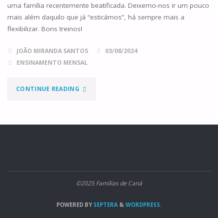
uma família recentemente beatificada. Deixemo-nos ir um pouco
mais além daquilo que já “esticámos”, há sempre mais a
flexibilizar. Bons treinos!
JOÃO MIRANDA SANTOS
03/08/2024
ENSINAMENTO MENSAL
"ALARGA
CONTINUE READING
O
ESPAÇO
DA
TUA
©2025 Famílias de Caná
TENDA"
POWERED BY
SEPTERA
&
WORDPRESS.