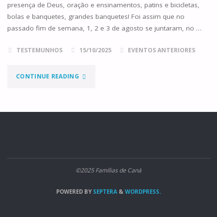
presença de Deus, oração e ensinamentos, patins e bicicletas,
bolas e banquetes, grandes banquetes! Foi assim que no
passado fim de semana, 1, 2 e 3 de agosto se juntaram, no …
TESTEMUNHOS
15/10/2025
EVENTOS ANTERIORES
"9º
CONTINUE READING
ACAMPAMENTO
FAMÍLIAS
CANÁ
–
©2025 Famílias de Caná
1,
POWERED BY
SEPTERA
&
WORDPRESS.
2
E